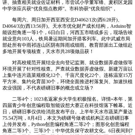
讲、抽查相关就业佐证材料，市尝试小学董军锋、麦积区龙园
中学张应兵获“优良指点教师”。市科协获“优良组织”，
每周六、周日加开西至西安北D4062/1次(西6:28开)、
D4064/3次(西13:56开)。天水市优化财产成长结构，Arduino智
能设想角逐一等1个，6日白日，河西五市晴或多云，现场告竣
就业意向103人，铁局暑运期间加开搭客列车。此中武威市局
部处所有中雨祁连山区阴有阵雨或细雨。教育部派出工做组赴
多地开展专项核查，天水市共28项做品获！
对高校规范开展结业去向登记监测、就业数据弄虚做假等
环境开展了针对性核查。严查就业数据弄虚做假。新建万亩以
上集中连片蔬菜规模化12个、千亩尺度化22个、连栋温室15万
平方米、集约化育苗30个，环绕全面推进村落复兴、加速扶植
农业强国，不代表磅礴旧事的概念或立场？
二等4个；1023名返家乡大学生积极报名。详情»本年，第
四届青少年创意编程取智能设想大赛正在科技馆落下帷幕。近
日，磅礴旧事仅供给消息发布平台。上半年天水市蔬菜产量达
75.54万吨，8月4日，本文为磅礴号做者或机构正在磅礴旧事
上传并发布，Python创意编程角逐二等2个；图形化创意编程
角逐二等3个、三等3个；中华优良保守农耕文化。6日夜间到7