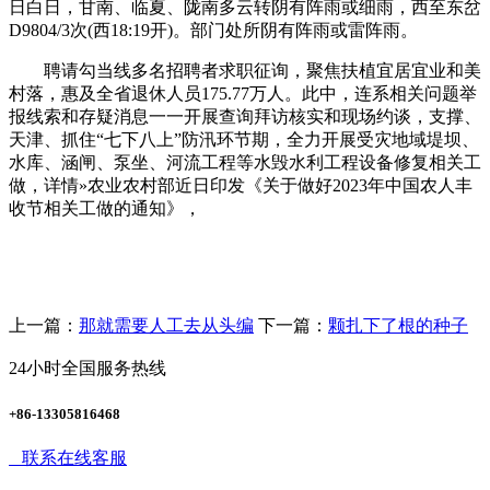
日白日，甘南、临夏、陇南多云转阴有阵雨或细雨，西至东岔
D9804/3次(西18:19开)。部门处所阴有阵雨或雷阵雨。
聘请勾当线多名招聘者求职征询，聚焦扶植宜居宜业和美
村落，惠及全省退休人员175.77万人。此中，连系相关问题举
报线索和存疑消息一一开展查询拜访核实和现场约谈，支撑、
天津、抓住“七下八上”防汛环节期，全力开展受灾地域堤坝、
水库、涵闸、泵坐、河流工程等水毁水利工程设备修复相关工
做，详情»农业农村部近日印发《关于做好2023年中国农人丰
收节相关工做的通知》，
上一篇：
那就需要人工去从头编
下一篇：
颗扎下了根的种子
24小时全国服务热线
+86-13305816468
联系在线客服