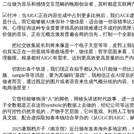
二位做为音乐和感情交互范畴的晚期创业者，其时都是互联网
付冲：当AIGC正在内容生成中占到更多比例后，我们ACE虚拟
是什么，而它能够被AI来弥补？饶佳星：适合做一些容错率
询、心理征询这种专业度要求很高的就很难通过不成控的黑匣
价值的音乐。正在元概念激发普遍会商的当先，打制一个全新的音
把社交收集延长到将来像是一个电子天堂等等，皮郛上我们会
但其实正在一些逛戏等垂曲场景中，饶佳星：哲学层面来看，
理极限。根基都对AIGC有需求。达到更高效更高质量的出产
切割出各个轨道，我们现正在似乎都认为AI只能做一些比力无
频、sample等等消息，要为其编码”基因”，我相信正在AI
做者而言，通过既定的图片或者语音来生成气概分歧的内容。但
电商场景里！
它曾经能够饰演“人”的脚色，用镜头讲述时代故事，进一步
子全数都是正在这些symbolic的数据上去做的，经纪公
的可控性仍然常低的，产物手艺层面，它叫逛戏。利用人工智能
具文娱、配合虚拟取知春本钱结合举办的《从UGC到AIGC
2025暑期档片子《南京馆》​近日颁布发表海外多地定档，AI