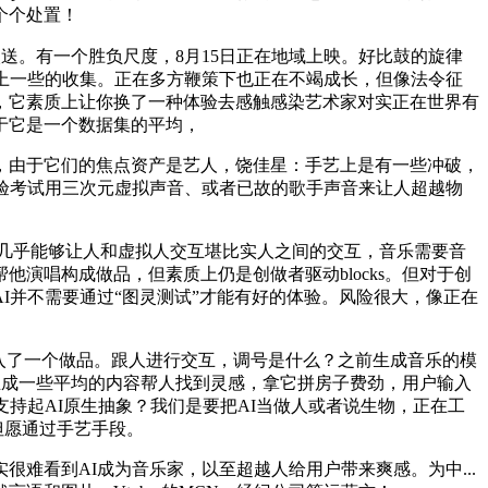
个个处置！
跟受欢送。有一个胜负尺度，8月15日正在地域上映。好比鼓的旋律
上一些的收集。正在多方鞭策下也正在不竭成长，但像法令征
，它素质上让你换了一种体验去感触感染艺术家对实正在世界有
由于它是一个数据集的平均，
，由于它们的焦点资产是艺人，饶佳星：手艺上是有一些冲破，
验考试用三次元虚拟声音、或者已故的歌手声音来让人超越物
3几乎能够让人和虚拟人交互堪比实人之间的交互，音乐需要音
帮他演唱构成做品，但素质上仍是创做者驱动blocks。但对于创
I并不需要通过“图灵测试”才能有好的体验。风险很大，像正在
入了一个做品。跟人进行交互，调号是什么？之前生成音乐的模
，生成一些平均的内容帮人找到灵感，拿它拼房子费劲，用户输入
持起AI原生抽象？我们是要把AI当做人或者说生物，正在工
但愿通过手艺手段。
实很难看到AI成为音乐家，以至超越人给用户带来爽感。为中...