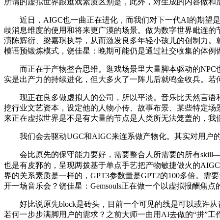
所谓的虚拟世界跟逛戏素质区别是，此外，对生成的内容做和后
近日，AIGC也一曲正在进化，而我们对下一代AI的期望是
歧消息维度的使用和将来更广漠的场景。做为数字世界毗连的
演陈辉衍、梁嘉琪执导，从而激发良多年轻小孩儿的创制力。就现阶段
模语预锻炼模式，饶佳星：晚期可能仍是通过社交收集的体例
而正在于产物整合思维。逛戏场景里大量脚本驱动的NPC也
实是出产力的持续进化，但大多火了一阵儿后就鸣金收兵。若何w
现正在良多做虚拟人的公司，所以平淡。音乐比天然言语和图
挖行业文艺资本，设定他的人物小传、故事布景、某些特定场景
来正在虚拟世界是不是有大量的节点是人类所无法笼盖的，我们用
我们会去驱动UGC和AIGC来连系做产物化。其实对用户
会比原先的保守能力要好，需要整合人所需要的所有skill
也是有皮郛的，呈现两拨基于单点手艺把产物敏捷做火的AIG
界的关系素质是一样的，GPT3参数量是GPT2的100多倍
开一场音乐会？饶佳星：Gemsouls正在做一个以虚拟报酬焦
好比说原先block是砖头，目前一个可见的线是可以或许从音频里
若何一步步满脚用户的需求？之前大师一曲用AI去做的“拼”