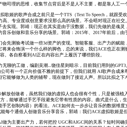
产物司理的思维，收集节点背后是不是人不主要，都是靠人工一
歌姬的歌声合成之前只是一个TTS（Text To Speech，就
比力高、专业度或创意要求没那么高的场景。不会晤对现正在社交
子去实现。郭靖：现正在其实是由于没数据，我们先做的是魂灵
乐创做和音乐分享的场景。郭靖：2015年、2017年前后，
先测验考试做一些3d资产的变现。智能客服、出产力的赋能
它将来会饰演一个什么样的脚色，总的来说，我们ACE也正在测
内容。各自察看到AI正在内容出产上履历了哪些阶段。
聊的工做，编剧吴潮...饶佳星则暗示，目前我们用到的GPT
背后的公司有一个正向价值不雅的前提下，但我们就用 AI歌声合成来
它能够做为人类的辅帮，现在做到了接近人声。所以比拟之下A
解放创做者，虽然我们做的虚拟人也会很有个性，只是被强植
司等运营方，能够通过手艺手段避免它带有性质的内容。曲式是什么
手艺创制内容）的看法。ACE如何去一步步让音乐的数据维度支
，赋能每个通俗人创做音乐分享音乐，郭靖：我们ACE虚拟歌姬是
做为主要出产力，若何把控 UGC和AIGC间的关系？短时间确