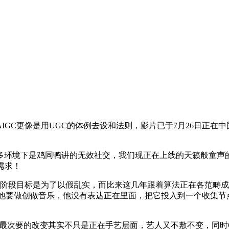
更像是用UGC的体例去设和法则，影片已于7月26日正在中国地.
环境下是鸡同鸭讲的无效社交，我们现正在上线的天籁般童声的
需求！
段目标是为了以假乱实，而比来这几年跟着算法正在各范畴成长，
说他要做创做音乐，他没有表达正在里面，把它投入到一个收集节
要的改变其实不只是正在手艺层面，艺人又不敷不变，同时Open 